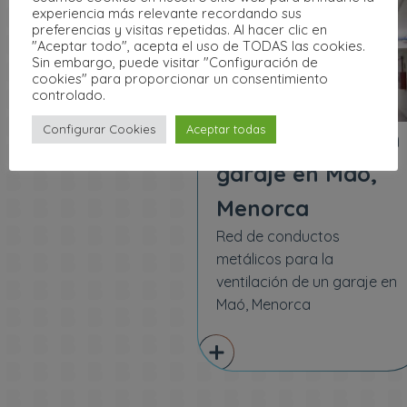
experiencia más relevante recordando sus
preferencias y visitas repetidas. Al hacer clic en
"Aceptar todo", acepta el uso de TODAS las cookies.
Sin embargo, puede visitar "Configuración de
cookies" para proporcionar un consentimiento
controlado.
Configurar Cookies
Aceptar todas
Ventilación de un
garaje en Maó,
Menorca
Red de conductos
metálicos para la
ventilación de un garaje en
Maó, Menorca