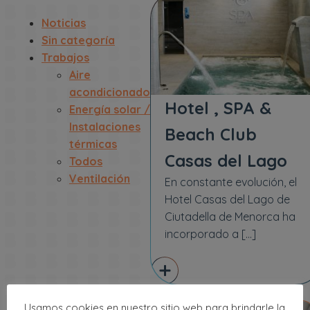
Noticias
Sin categoría
Trabajos
Aire
acondicionado
Hotel , SPA &
Energía solar /
Instalaciones
Beach Club
térmicas
Casas del Lago
Todos
Ventilación
En constante evolución, el
Hotel Casas del Lago de
Ciutadella de Menorca ha
incorporado a […]
Usamos cookies en nuestro sitio web para brindarle la