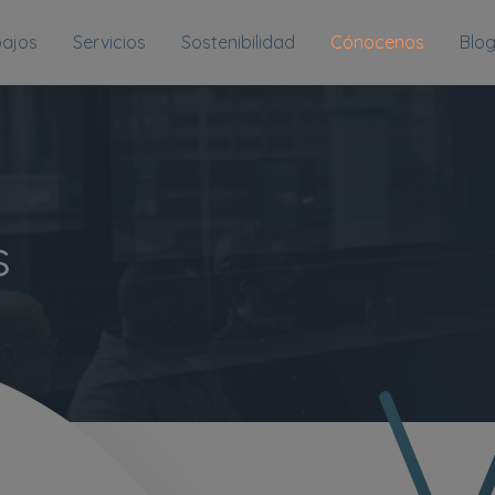
bajos
Servicios
Sostenibilidad
Cónocenos
Blo
s