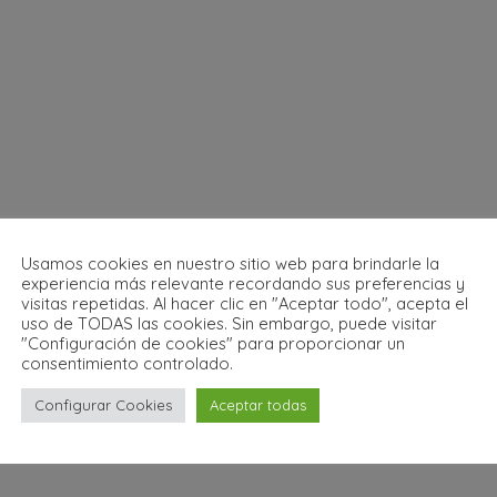
Usamos cookies en nuestro sitio web para brindarle la
experiencia más relevante recordando sus preferencias y
visitas repetidas. Al hacer clic en "Aceptar todo", acepta el
uso de TODAS las cookies. Sin embargo, puede visitar
"Configuración de cookies" para proporcionar un
consentimiento controlado.
Configurar Cookies
Aceptar todas