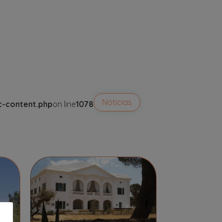
Noticias
c-content.php
on line
1078