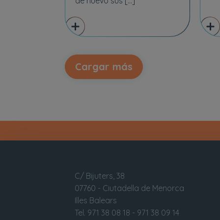
de nuevo sus […]
Cargar más
C/ Bijuters, 38
07760 - Ciutadella de Menorca
Illes Balears
Tel. 971 38 08 18 - 971 38 09 14