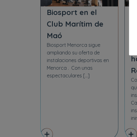
Biosport en el
S
Club Marítim de
A
Maó
r
Biosport Menorca sigue
p
ampliando su oferta de
h
instalaciones deportivas en
Menorca . Con unas
R
espectaculares […]
Co
qu
in
Ca
in
in