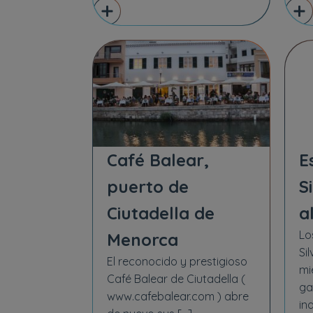
Café Balear,
E
puerto de
S
Ciutadella de
a
Lo
Menorca
Si
El reconocido y prestigioso
mi
Café Balear de Ciutadella (
ga
www.cafebalear.com ) abre
in