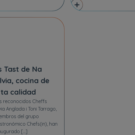
s Tast de Na
ilvia, cocina de
lta calidad
s reconocidos Cheffs
lvia Anglada i Toni Tarrago,
embros del grupo
stronómico Chefs(in), han
augurado […]