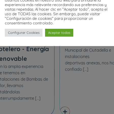
Usamos cookies en nuestro sitio web para brindarle la
experiencia más relevante recordando sus preferencias y
istemas de
Piscina Municipa
visitas repetidas. Al hacer clic en "Aceptar todo", acepta el
uso de TODAS las cookies. Sin embargo, puede visitar
"Configuración de cookies" para proporcionar un
erotermia para
Ciutadella de
consentimiento controlado.
esidencial,
Menorca
Configurar Cookies
Aceptar todas
Biosport Menorca,
úblico y
concesionaria de la Piscin
otelero - Energía
Municipal de Ciutadella e
instalaciones
enovable
deportivas anexas, nos h
n la amplia experiencia
confiado […]
e tenemos en
stalaciones de Bombas de
lor, llevamos
stalándolas
interrumpidamente […]