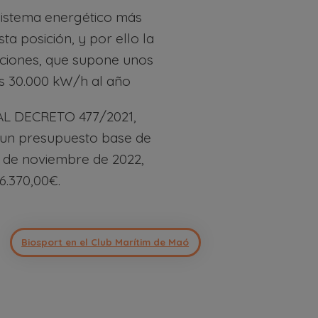
sistema energético más
ta posición, y por ello la
laciones, que supone unos
os 30.000 kW/h al año
L DECRETO 477/2021,
n un presupuesto base de
2 de noviembre de 2022,
6.370,00€.
Biosport en el Club Marítim de Maó