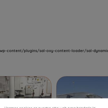
p-content/plugins/sal-oxy-content-loader/sal-dynami