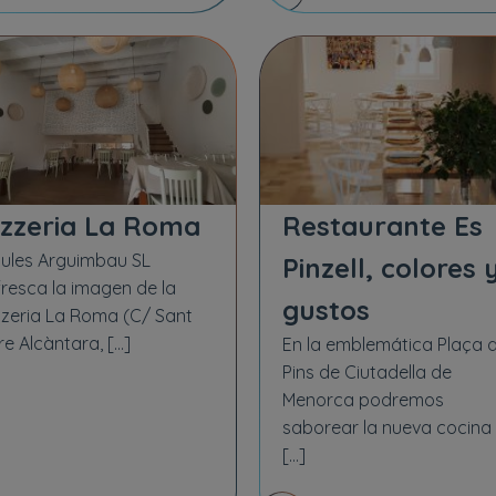
izzeria La Roma
Restaurante Es
ules Arguimbau SL
Pinzell, colores 
fresca la imagen de la
gustos
zzeria La Roma (C/ Sant
re Alcàntara, […]
En la emblemática Plaça d
Pins de Ciutadella de
Menorca podremos
saborear la nueva cocina
[…]