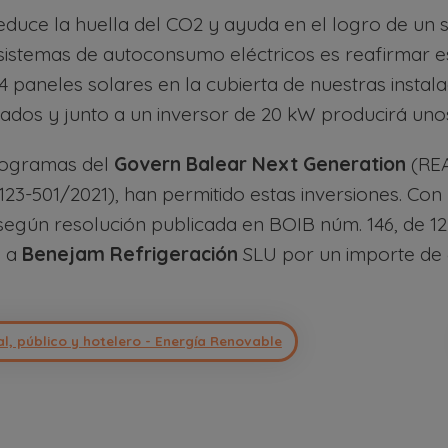
educe la huella del CO2 y ayuda en el logro de un 
s sistemas de autoconsumo eléctricos es reafirmar es
 paneles solares en la cubierta de nuestras insta
lados y junto a un inversor de 20 kW producirá un
programas del
Govern Balear
Next Generation
(REA
23-501/2021), han permitido estas inversiones. Co
 según resolución publicada en BOIB núm. 146, de 1
n a
Benejam Refrigeración
SLU por un importe de 
l, público y hotelero - Energía Renovable